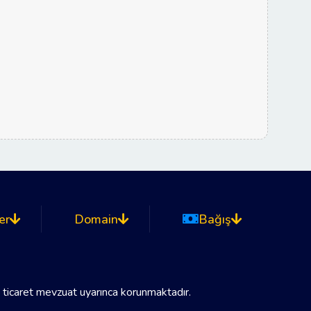
er
Domain
Bağış
k ticaret mevzuat uyarınca korunmaktadır.