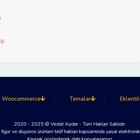
n
0
Woocommerce
Temalar
Eklentil
2020 - 2025 © Vedat Aydar - Tüm Hakları Saklıdır.
 figür ve düşünce ürünleri telif hakları kapsamında yasal elektroni
Kaynak gösterilerek dahi kopyalanamaz.