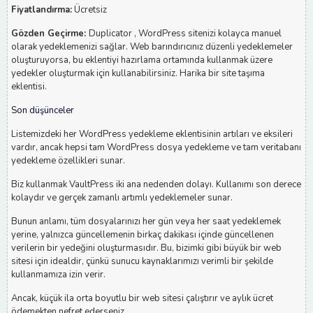
Fiyatlandırma:
Ücretsiz
Gözden Geçirme:
Duplicator , WordPress sitenizi kolayca manuel
olarak yedeklemenizi sağlar. Web barındırıcınız düzenli yedeklemeler
oluşturuyorsa, bu eklentiyi hazırlama ortamında kullanmak üzere
yedekler oluşturmak için kullanabilirsiniz. Harika bir site taşıma
eklentisi.
Son düşünceler
Listemizdeki her WordPress yedekleme eklentisinin artıları ve eksileri
vardır, ancak hepsi tam WordPress dosya yedekleme ve tam veritabanı
yedekleme özellikleri sunar.
Biz kullanmak VaultPress iki ana nedenden dolayı. Kullanımı son derece
kolaydır ve gerçek zamanlı artımlı yedeklemeler sunar.
Bunun anlamı, tüm dosyalarınızı her gün veya her saat yedeklemek
yerine, yalnızca güncellemenin birkaç dakikası içinde güncellenen
verilerin bir yedeğini oluşturmasıdır. Bu, bizimki gibi büyük bir web
sitesi için idealdir, çünkü sunucu kaynaklarımızı verimli bir şekilde
kullanmamıza izin verir.
Ancak, küçük ila orta boyutlu bir web sitesi çalıştırır ve aylık ücret
ödemekten nefret ederseniz ,