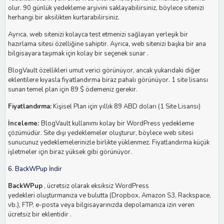
olur. 90 günlük yedekleme arşivini saklayabilirsiniz, böylece sitenizi
herhangi bir aksilikten kurtarabilirsiniz.
Ayrıca, web sitenizi kolayca test etmenizi sağlayan yerleşik bir
hazırlama sitesi özelliğine sahiptir. Ayrıca, web sitenizi başka bir ana
bilgisayara taşımak için kolay bir seçenek sunar .
BlogVault özellikleri umut verici görünüyor, ancak yukarıdaki diğer
eklentilere kıyasla fiyatlandırma biraz pahalı görünüyor. 1 site lisansı
sunan temel plan için 89 $ ödemeniz gerekir.
Fiyatlandırma:
Kişisel Plan için yıllık 89 ABD doları (1 Site Lisansı)
İnceleme:
BlogVault kullanımı kolay bir WordPress yedekleme
çözümüdür. Site dışı yedeklemeler oluşturur, böylece web sitesi
sunucunuz yedeklemelerinizle birlikte yüklenmez. Fiyatlandırma küçük
işletmeler için biraz yüksek gibi görünüyor.
6. BackWPup İndir
BackWPup
, ücretsiz olarak eksiksiz WordPress
yedekleri oluşturmanıza ve bulutta (Dropbox, Amazon S3, Rackspace,
vb.), FTP, e-posta veya bilgisayarınızda depolamanıza izin veren
ücretsiz bir eklentidir .