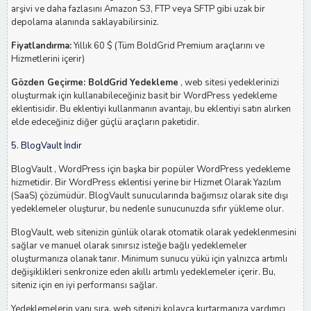
arşivi ve daha fazlasını Amazon S3, FTP veya SFTP gibi uzak bir
depolama alanında saklayabilirsiniz.
Fiyatlandırma:
Yıllık 60 $ (Tüm BoldGrid Premium araçlarını ve
Hizmetlerini içerir)
Gözden Geçirme: BoldGrid Yedekleme
, web sitesi yedeklerinizi
oluşturmak için kullanabileceğiniz basit bir WordPress yedekleme
eklentisidir. Bu eklentiyi kullanmanın avantajı, bu eklentiyi satın alırken
elde edeceğiniz diğer güçlü araçların paketidir.
5. BlogVault İndir
BlogVault , WordPress için başka bir popüler WordPress yedekleme
hizmetidir. Bir WordPress eklentisi yerine bir Hizmet Olarak Yazılım
(SaaS) çözümüdür. BlogVault sunucularında bağımsız olarak site dışı
yedeklemeler oluşturur, bu nedenle sunucunuzda sıfır yükleme olur.
BlogVault, web sitenizin günlük olarak otomatik olarak yedeklenmesini
sağlar ve manuel olarak sınırsız isteğe bağlı yedeklemeler
oluşturmanıza olanak tanır. Minimum sunucu yükü için yalnızca artımlı
değişiklikleri senkronize eden akıllı artımlı yedeklemeler içerir. Bu,
siteniz için en iyi performansı sağlar.
Yedeklemelerin yanı sıra, web sitenizi kolayca kurtarmanıza yardımcı