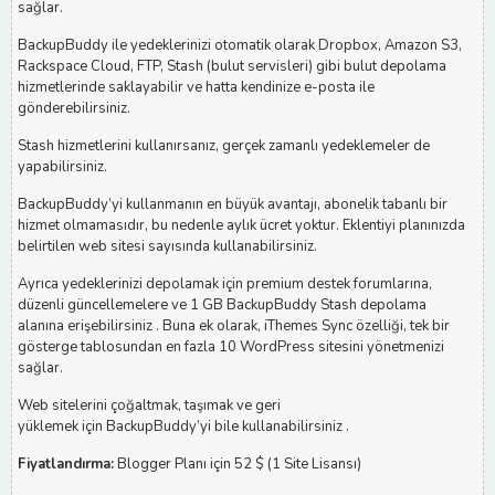
sağlar.
BackupBuddy ile yedeklerinizi otomatik olarak Dropbox, Amazon S3,
Rackspace Cloud, FTP, Stash (bulut servisleri) gibi bulut depolama
hizmetlerinde saklayabilir ve hatta kendinize e-posta ile
gönderebilirsiniz.
Stash hizmetlerini kullanırsanız, gerçek zamanlı yedeklemeler de
yapabilirsiniz.
BackupBuddy’yi kullanmanın en büyük avantajı, abonelik tabanlı bir
hizmet olmamasıdır, bu nedenle aylık ücret yoktur. Eklentiyi planınızda
belirtilen web sitesi sayısında kullanabilirsiniz.
Ayrıca yedeklerinizi depolamak için premium destek forumlarına,
düzenli güncellemelere ve 1 GB BackupBuddy Stash depolama
alanına erişebilirsiniz . Buna ek olarak, iThemes Sync özelliği, tek bir
gösterge tablosundan en fazla 10 WordPress sitesini yönetmenizi
sağlar.
Web sitelerini çoğaltmak, taşımak ve geri
yüklemek için BackupBuddy’yi bile kullanabilirsiniz .
Fiyatlandırma:
Blogger Planı için 52 $ (1 Site Lisansı)