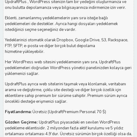
UpdraftPlus , WordPress sitenizin tam bir yedeğini oluşturmanıza ve
onu bulutta depolamanıza veya bilgisayarınıza indirmenize izin verir.
Eklenti, zamanlanmış yedeklemelerin yanı sıra isteğe bağlı
yedeklemeleri de destekler. Ayrıca hangi dosyaları yedeklemek
istediğinizi seçme seçeneğiniz de vardır.
Yedeklerinizi otomatik olarak Dropbox, Google Drive, S3, Rackspace,
FTP, SFTP, e-posta ve diğer birçok bulut depolama
hizmetine yükleyebilir.
Her WordPress web sitesini yedeklemenin yanı sıra, UpdraftPlus
yedeklemeleri doğrudan WordPress yönetici panelinizden kolayca geri
yüklemenizi sağlar.
UpdraftPlus ayrıca web sitelerini taşımak veya klonlamak, veritabanı
arama ve değiştirme, çoklu site desteği ve diğer birçok özellik için
eklentilere sahip premium bir sürüme sahiptir. Premium sürüm ayrıca
öncelikli desteğe erişmenizi sağlar.
Fiyatlandırma:
Ücretsiz (UpdraftPremium Personal 70 $)
Gözden Geçirme:
UpdratPlus piyasadaki en sevilen WordPress
yedekleme eklentisidir. 2 milyondan fazla aktif kurulumu ve 5 yıldız
ortalaması ortalaması 4.9’dur. Ücretsiz sürümün birçok özelliği olsa da,