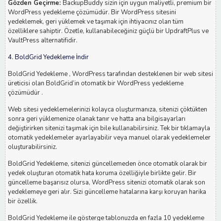
Gözden Geçirme:
BackupBuddy sizin için uygun maliyetli, premium bir
WordPress yedekleme çözümüdür. Bir WordPress sitesini
yedeklemek, geri yüklemek ve taşımak için ihtiyacınız olan tüm
özelliklere sahiptir. Özetle, kullanabileceğiniz güçlü bir UpdraftPlus ve
VaultPress alternatifidir.
4. BoldGrid Yedekleme İndir
BoldGrid Yedekleme , WordPress tarafından desteklenen bir web sitesi
üreticisi olan BoldGrid’in otomatik bir WordPress yedekleme
çözümüdür .
Web sitesi yedeklemelerinizi kolayca oluşturmanıza, sitenizi çöktükten
sonra geri yüklemenize olanak tanır ve hatta ana bilgisayarları
değiştirirken sitenizi taşımak için bile kullanabilirsiniz. Tek bir tıklamayla
otomatik yedeklemeler ayarlayabilir veya manuel olarak yedeklemeler
oluşturabilirsiniz.
BoldGrid Yedekleme, sitenizi güncellemeden önce otomatik olarak bir
yedek oluşturan otomatik hata koruma özelliğiyle birlikte gelir. Bir
güncelleme başarısız olursa, WordPress sitenizi otomatik olarak son
yedeklemeye geri alır. Sizi güncelleme hatalarına karşı koruyan harika
bir özellik.
BoldGrid Yedekleme ile gösterge tablonuzda en fazla 10 yedekleme