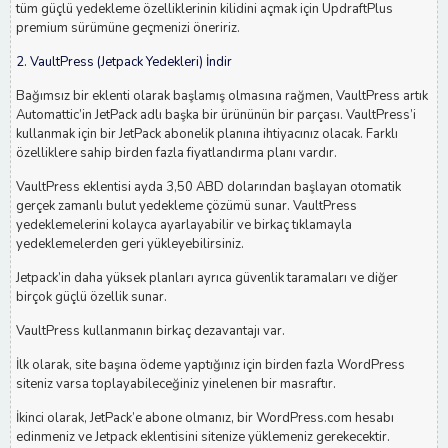
tüm güçlü yedekleme özelliklerinin kilidini açmak için UpdraftPlus
premium sürümüne geçmenizi öneririz.
2. VaultPress (Jetpack Yedekleri) İndir
Bağımsız bir eklenti olarak başlamış olmasına rağmen, VaultPress artık
Automattic’in JetPack adlı başka bir ürününün bir parçası. VaultPress’i
kullanmak için bir JetPack abonelik planına ihtiyacınız olacak. Farklı
özelliklere sahip birden fazla fiyatlandırma planı vardır.
VaultPress eklentisi ayda 3,50 ABD dolarından başlayan otomatik
gerçek zamanlı bulut yedekleme çözümü sunar. VaultPress
yedeklemelerini kolayca ayarlayabilir ve birkaç tıklamayla
yedeklemelerden geri yükleyebilirsiniz.
Jetpack’in daha yüksek planları ayrıca güvenlik taramaları ve diğer
birçok güçlü özellik sunar.
VaultPress kullanmanın birkaç dezavantajı var.
İlk olarak, site başına ödeme yaptığınız için birden fazla WordPress
siteniz varsa toplayabileceğiniz yinelenen bir masraftır.
İkinci olarak, JetPack’e abone olmanız, bir WordPress.com hesabı
edinmeniz ve Jetpack eklentisini sitenize yüklemeniz gerekecektir.