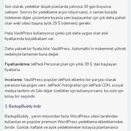
Son olarak, yedekler düşük planlarda yalnızca 30 gün boyunca
saklanır. Sınırsız bir yedekleme arşivi istiyorsanız, o zaman burada
listelenen diğer çözümlere kıyasla yeni başlayanlar için çok daha pahalı
olan web sitesi başına aylık 29 $ ödemeniz gerekir.
Hala VaultPress kullanıyoruz çünkü çok daha uygun olan eski
fiyatlarında büyükbabam var.
Daha yüksek bir fiyata bile, VaultPress, Automattic’in mükemmel şöhreti
nedeniyle tamamen buna değer.
Fiyatlandırma:
JetPack Personal plan için yıllık 39 $ ‘dan başlayan
fiyatlarla
İnceleme:
VaultPress popüler JetPack eklentisi bir parçası olarak
paranızın karşılığını verir. JetPack’i fotoğraflar için JetPack CDN, sosyal
medya tanıtımı vb.Gibi diğer özellikler için kullanıyorsanız, bu sizin için
kolay bir seçimdir.
3. BackupBuddy İndir
BackupBuddy , yarım milyondan fazla WordPress sitesi tarafından
kullanılan en popüler premium WordPress yedekleme eklentilerinden
biridir. Günlük, haftalık ve aylık yedeklemeleri kolayca planlamanızı