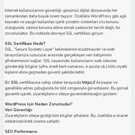
İnternet kullanıcılarının güvenliği, günümüz dijital dünyasında her
zamankinden daha büyük önem taşıyor. Özellikle WordPress gibi açık
kaynaklı ve yaygın kullanılan içerik yönetim sistemleri söz konusu
olduğunda, sitenizi koruma altına almak sadece bir tercih değil, bir
zorunluluktur. Bu noktada devreye SSL sertifikası giriyor.
SSL Sertifikası Nedir?
SSL, “Secure Sockets Layer” kelimelerinin kısaltmasıdır ve web
tarayıcılarıyla sunucular arasında gerçekleşen veri iletişiminin
şifrelenmesini sağlar. SSL sayesinde, kullanıcıların web sitesine
gönderdiği bilgiler (şifre, kredi kartı numarası, e-posta vb.) kötü niyetli
kişilerin eline geçmeden güvenli şekilde iletilir.
Bir
SSL
sertifikasına sahip siteler tarayıcıda
https://
ile başlar ve
genellikle adres çubuğunda bir kilit simgesiyle görüntülenir. Bu görsel
güvenlik işareti, ziyaretçilere o siteye güvenilebileceğini gösterir.
WordPress İçin Neden Zorunludur?
Veri Güvenliği:
Ziyaretçilerin siteye girdiği tüm bilgiler şifrelenir. Bu, özellikle e-ticaret
sitelerinde kritik öneme sahiptir.
SEO Performansı: