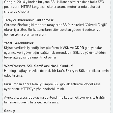
Google, 2014 yılından bu yana SSL kullanan sitelere daha fazla SEO
puanı verir. HTTPS ile çalışan siteler arama motorlarında daha üst
sıralarda çıkabilir.
Tarayıcı Uyarılarının Önlenmesi:
Chrome, Firefox gibi modern tarayıcılar SSL’siz siteleri “Güvenli Değil”
olarak işaretler. Bu, kullanıcıların sitenize olan güvenini zedeler ve
hemen çıkma oranlarını artırır.
Yasal Gereklilikler:
Kişisel verilerin işlendiği her platform,
KVKK
ve
GDPR
gibi yasalar
uyarınca veri güvenliğini sağlamak zorundadır. SSL, bu yükümlülüğün
teknik altyapısında önemli rol oynar.
WordPress’te SSL Sertifikası Nasıl Kurulur?
Hosting sağlayıcınızdan ücretsiz bir
Let’s Encrypt SSL
sertifikası temin
edebilirsiniz.
Kurulumdan sonra Really Simple SSL gibi eklentilerle WordPress
ayarlarınızı HTTPS’ye yönlendirebilirsiniz.
Ayrıca .htaccess dosyasına yönlendirme kodları ekleyerek site trafiğini
tamamen güvenli hale getirebilirsiniz.
Sonuç: